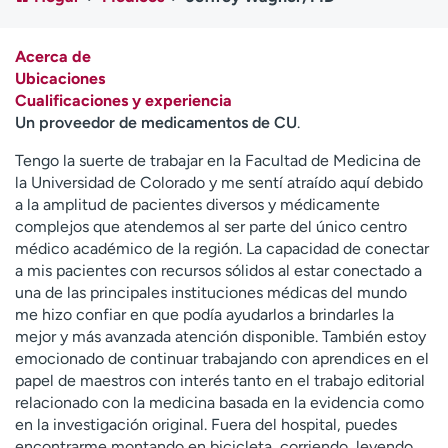
Ready. Set. CO.
Ensayos clínicos
Empleados
Profesionales
Acerca de
Atención a medios de
Asistencia financiera
Ubicaciones
comunicación
Cualificaciones y experiencia
Un proveedor de medicamentos de CU
.
Contáctenos
Noticias e historias
Tengo la suerte de trabajar en la Facultad de Medicina de
A
la Universidad de Colorado y me sentí atraído aquí debido
y
a la amplitud de pacientes diversos y médicamente
ú
complejos que atendemos al ser parte del único centro
d
médico académico de la región. La capacidad de conectar
a
a mis pacientes con recursos sólidos al estar conectado a
m
una de las principales instituciones médicas del mundo
e
me hizo confiar en que podía ayudarlos a brindarles la
a
mejor y más avanzada atención disponible. También estoy
e
emocionado de continuar trabajando con aprendices en el
n
papel de maestros con interés tanto en el trabajo editorial
c
relacionado con la medicina basada en la evidencia como
o
en la investigación original. Fuera del hospital, puedes
n
encontrarme montando en bicicleta, corriendo, leyendo