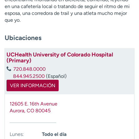
t
en una cafetería local o tratando de seguir el ritmo de mi
r
esposa, una corredora de trail y una atleta mucho mejor
a
que yo.
r
Ubicaciones
UCHealth University of Colorado Hospital
(Primary)
720.848.0000
844.945.2500
(Español)
VER INFORMACIÓN
12605 E. 16th Avenue
Aurora
,
CO
80045
Lunes:
Todo el día