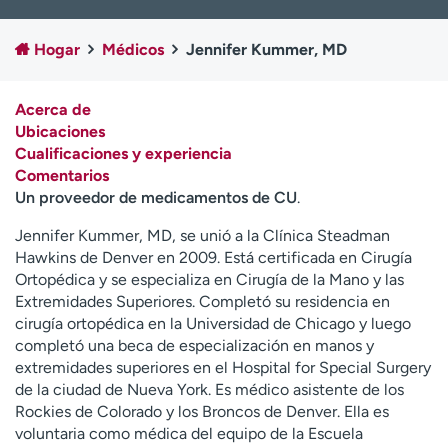
Ready. Set. CO.
Ensayos clínicos
Empleados
Profesionales
Hogar
Médicos
Jennifer Kummer, MD
Atención a medios de
Asistencia financiera
comunicación
Acerca de
Ubicaciones
Contáctenos
Noticias e historias
Cualificaciones y experiencia
Comentarios
A
Un proveedor de medicamentos de CU
.
y
ú
Jennifer Kummer, MD, se unió a la Clínica Steadman
d
Hawkins de Denver en 2009. Está certificada en Cirugía
a
Ortopédica y se especializa en Cirugía de la Mano y las
m
Extremidades Superiores. Completó su residencia en
e
cirugía ortopédica en la Universidad de Chicago y luego
a
completó una beca de especialización en manos y
e
extremidades superiores en el Hospital for Special Surgery
n
de la ciudad de Nueva York. Es médico asistente de los
c
Rockies de Colorado y los Broncos de Denver. Ella es
o
voluntaria como médica del equipo de la Escuela
n