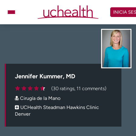
Omitir
y
INICIA SE
ver
contenido
Médicos
Especialidades
Ubicaciones
Programar cita
Atención de urgencia
virtual
Jennifer Kummer, MD
Facturación y precios
Remisiones
(30 ratings, 11 comments)
Dar
Carreras
Cirugía de la Mano
Inicie sesión en My Health Connection
UCHealth Steadman Hawkins Clinic
Denver
Acerca de UCHealth
Clases y eventos