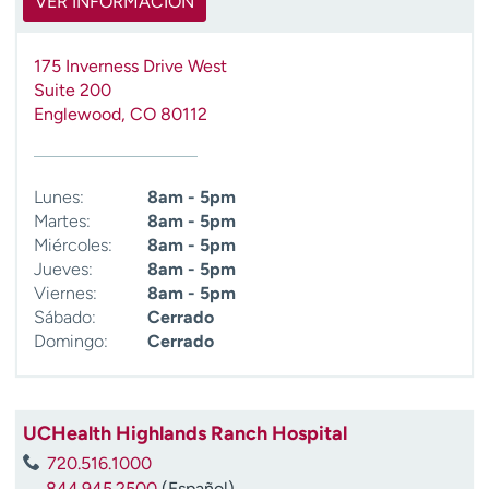
VER INFORMACIÓN
175 Inverness Drive West
Suite 200
Englewood
,
CO
80112
Lunes:
8am - 5pm
Martes:
8am - 5pm
Miércoles:
8am - 5pm
Jueves:
8am - 5pm
Viernes:
8am - 5pm
Sábado:
Cerrado
Domingo:
Cerrado
UCHealth Highlands Ranch Hospital
720.516.1000
844.945.2500
(Español)