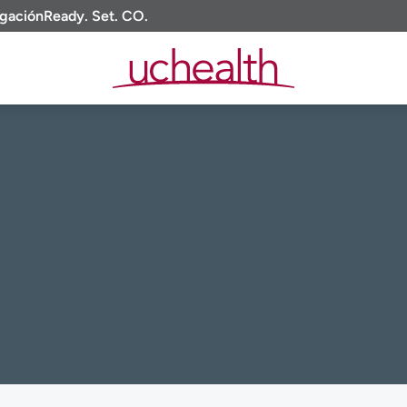
igación
Ready. Set. CO.