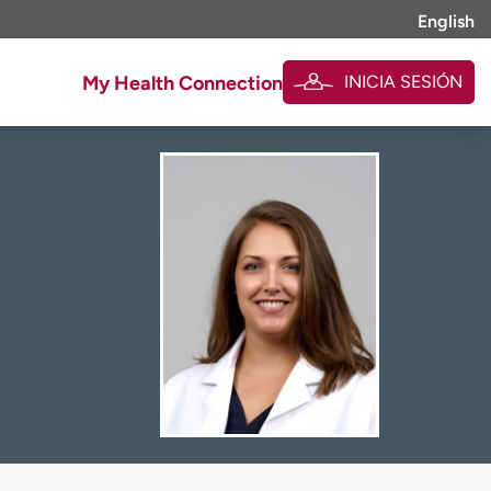
English
INICIA SESIÓN
My Health Connection