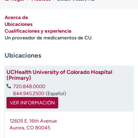
Ready. Set. CO.
Ensayos clínicos
Empleados
Profesionales
Acerca de
Atención a medios de
Asistencia financiera
Ubicaciones
comunicación
Cualificaciones y experiencia
Un proveedor de medicamentos de CU
.
Contáctenos
Noticias e historias
Ubicaciones
A
y
ú
UCHealth University of Colorado Hospital
d
(Primary)
a
720.848.0000
m
844.945.2500
(Español)
e
a
VER INFORMACIÓN
e
n
12605 E. 16th Avenue
c
Aurora
,
CO
80045
o
n