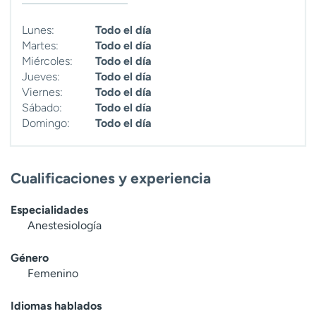
t
r
Lunes:
Todo el día
a
Martes:
Todo el día
r
Miércoles:
Todo el día
Jueves:
Todo el día
Viernes:
Todo el día
Sábado:
Todo el día
Domingo:
Todo el día
Cualificaciones y experiencia
Especialidades
Anestesiología
Género
Femenino
Idiomas hablados