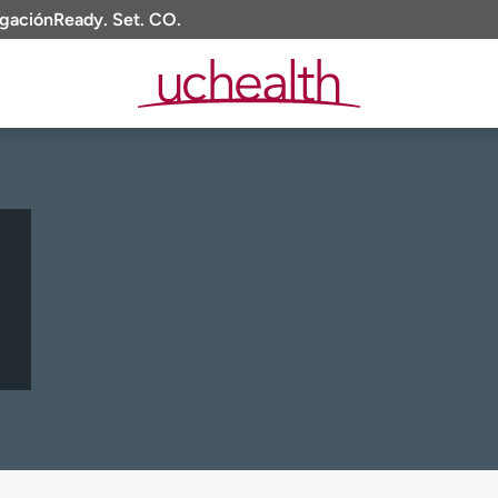
igación
Ready. Set. CO.