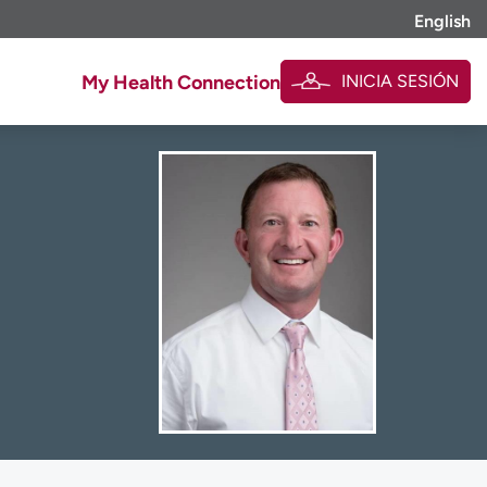
English
INICIA SESIÓN
My Health Connection