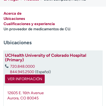
Ready. Set. CO.
Ensayos clínicos
Empleados
Profesionales
Acerca de
Atención a medios de
Asistencia financiera
Ubicaciones
comunicación
Cualificaciones y experiencia
Un proveedor de medicamentos de CU
.
Contáctenos
Noticias e historias
Ubicaciones
A
y
ú
UCHealth University of Colorado Hospital
d
(Primary)
a
720.848.0000
m
844.945.2500
(Español)
e
a
VER INFORMACIÓN
e
n
12605 E. 16th Avenue
c
Aurora
,
CO
80045
o
n