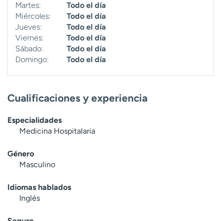
Martes:
Todo el día
t
Miércoles:
Todo el día
r
Jueves:
Todo el día
a
Viernes:
Todo el día
r
Sábado:
Todo el día
Domingo:
Todo el día
Cualificaciones y experiencia
Especialidades
Medicina Hospitalaria
Género
Masculino
Idiomas hablados
Inglés
Seguro