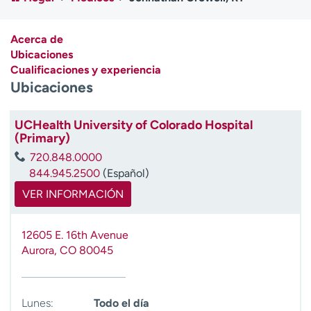
Ready. Set. CO.
Ensayos clínicos
Empleados
Profesionales
Acerca de
Atención a medios de
Asistencia financiera
Ubicaciones
comunicación
Cualificaciones y experiencia
Ubicaciones
Contáctenos
Noticias e historias
A
UCHealth University of Colorado Hospital
(Primary)
y
ú
720.848.0000
d
844.945.2500
(Español)
a
VER INFORMACIÓN
m
e
a
12605 E. 16th Avenue
e
Aurora
,
CO
80045
n
c
o
Lunes:
Todo el día
n