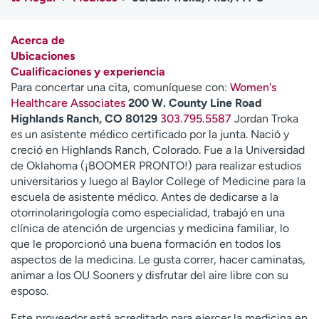
Ready. Set. CO.
Ensayos clínicos
Empleados
Profesionales
Acerca de
Atención a medios de
Asistencia financiera
Ubicaciones
comunicación
Cualificaciones y experiencia
Para concertar una cita, comuníquese con:
Women's
Contáctenos
Noticias e historias
Healthcare Associates
200 W. County Line Road
Highlands Ranch, CO 80129
303.795.5587
Jordan Troka
A
es un asistente médico certificado por la junta. Nació y
y
creció en Highlands Ranch, Colorado. Fue a la Universidad
ú
de Oklahoma (¡BOOMER PRONTO!) para realizar estudios
d
universitarios y luego al Baylor College of Medicine para la
a
escuela de asistente médico. Antes de dedicarse a la
m
otorrinolaringología como especialidad, trabajó en una
e
clínica de atención de urgencias y medicina familiar, lo
a
que le proporcionó una buena formación en todos los
e
aspectos de la medicina. Le gusta correr, hacer caminatas,
n
animar a los OU Sooners y disfrutar del aire libre con su
c
esposo.
o
n
Este proveedor está acreditado para ejercer la medicina en