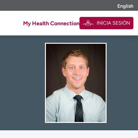
English
INICIA SESIÓN
My Health Connection