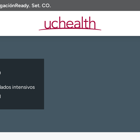
igación
Ready. Set. CO.
D
ados intensivos
l