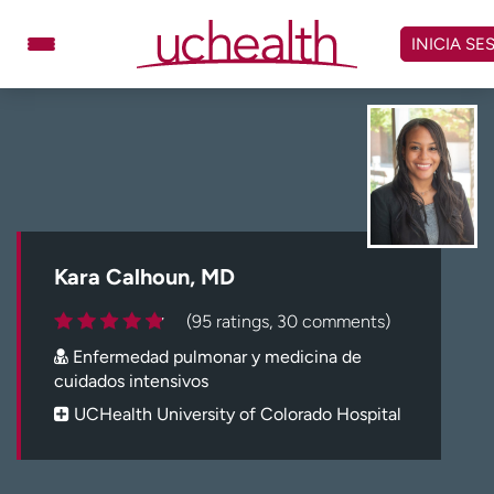
Omitir
y
INICIA SE
ver
contenido
Médicos
Especialidades
Ubicaciones
Programar cita
Atención de urgencia
virtual
Kara Calhoun, MD
Facturación y precios
Remisiones
(95 ratings, 30 comments)
Dar
Carreras
Enfermedad pulmonar y medicina de
cuidados intensivos
Inicie sesión en My Health Connection
UCHealth University of Colorado Hospital
Acerca de UCHealth
Clases y eventos