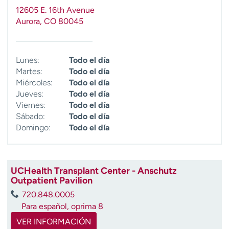
t
12605 E. 16th Avenue
r
Aurora
,
CO
80045
a
r
Lunes:
Todo el día
Martes:
Todo el día
Miércoles:
Todo el día
Jueves:
Todo el día
Viernes:
Todo el día
Sábado:
Todo el día
Domingo:
Todo el día
UCHealth Transplant Center - Anschutz
Outpatient Pavilion
720.848.0005
Para español, oprima 8
VER INFORMACIÓN