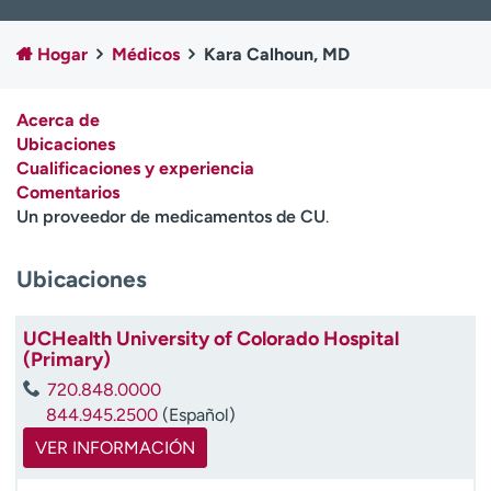
Ready. Set. CO.
Ensayos clínicos
Empleados
Profesionales
Hogar
Médicos
Kara Calhoun, MD
Atención a medios de
Asistencia financiera
comunicación
Acerca de
Ubicaciones
Contáctenos
Noticias e historias
Cualificaciones y experiencia
Comentarios
A
Un proveedor de medicamentos de CU
.
y
ú
d
Ubicaciones
a
m
UCHealth University of Colorado Hospital
e
(Primary)
a
e
720.848.0000
n
844.945.2500
(Español)
c
VER INFORMACIÓN
o
n