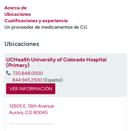
Ready. Set. CO.
Ensayos clínicos
Acerca de
Empleados
Profesionales
Ubicaciones
Cualificaciones y experiencia
Atención a medios de
Asistencia financiera
Un proveedor de medicamentos de CU
.
comunicación
Contáctenos
Noticias e historias
Ubicaciones
A
y
UCHealth University of Colorado Hospital
(Primary)
ú
d
720.848.0000
a
844.945.2500
(Español)
m
VER INFORMACIÓN
e
a
e
12605 E. 16th Avenue
n
Aurora
,
CO
80045
c
o
n