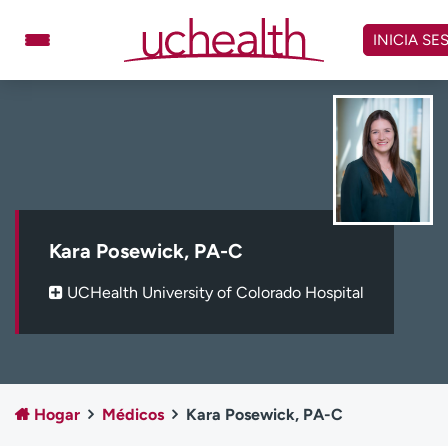
Omitir
y
INICIA SE
ver
contenido
Médicos
Especialidades
Ubicaciones
Programar cita
Atención de urgencia
virtual
Kara Posewick, PA-C
Facturación y precios
Remisiones
UCHealth University of Colorado Hospital
Dar
Carreras
Inicie sesión en My Health Connection
Hogar
Médicos
Kara Posewick, PA-C
Acerca de UCHealth
Clases y eventos