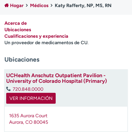
Ready. Set. CO.
Ensayos clínicos
Hogar
Médicos
Katy Rafferty, NP, MS, RN
Empleados
Profesionales
Atención a medios de
Asistencia financiera
Acerca de
comunicación
Ubicaciones
Cualificaciones y experiencia
Contáctenos
Noticias e historias
Un proveedor de medicamentos de CU
.
A
Ubicaciones
y
ú
d
UCHealth Anschutz Outpatient Pavilion -
a
University of Colorado Hospital (Primary)
m
720.848.0000
e
a
VER INFORMACIÓN
e
n
1635 Aurora Court
c
Aurora
,
CO
80045
o
n