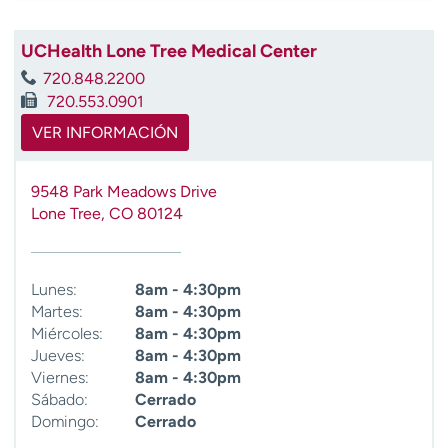
t
r
UCHealth Lone Tree Medical Center
a
720.848.2200
r
720.553.0901
VER INFORMACIÓN
9548 Park Meadows Drive
Lone Tree
,
CO
80124
Lunes:
8am - 4:30pm
Martes:
8am - 4:30pm
Miércoles:
8am - 4:30pm
Jueves:
8am - 4:30pm
Viernes:
8am - 4:30pm
Sábado:
Cerrado
Domingo:
Cerrado