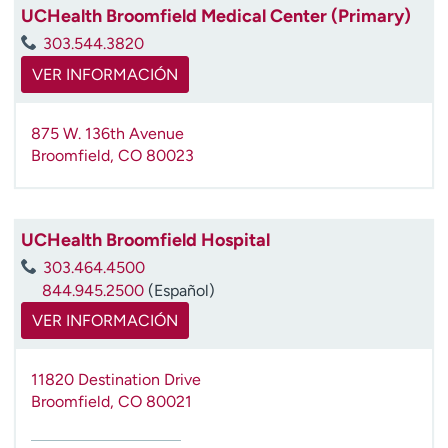
UCHealth Broomfield Medical Center (Primary)
t
r
303.544.3820
a
VER INFORMACIÓN
r
875 W. 136th Avenue
Broomfield
,
CO
80023
UCHealth Broomfield Hospital
303.464.4500
844.945.2500
(Español)
VER INFORMACIÓN
11820 Destination Drive
Broomfield
,
CO
80021