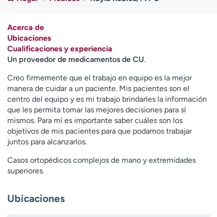
Ready. Set. CO.
Ensayos clínicos
Empleados
Profesionales
Acerca de
Atención a medios de
Asistencia financiera
Ubicaciones
comunicación
Cualificaciones y experiencia
Un proveedor de medicamentos de CU
.
Contáctenos
Noticias e historias
Creo firmemente que el trabajo en equipo es la mejor
A
manera de cuidar a un paciente. Mis pacientes son el
y
centro del equipo y es mi trabajo brindarles la información
ú
que les permita tomar las mejores decisiones para sí
d
mismos. Para mí es importante saber cuáles son los
a
objetivos de mis pacientes para que podamos trabajar
m
juntos para alcanzarlos.
e
Casos ortopédicos complejos de mano y extremidades
a
superiores.
e
n
c
Ubicaciones
o
n