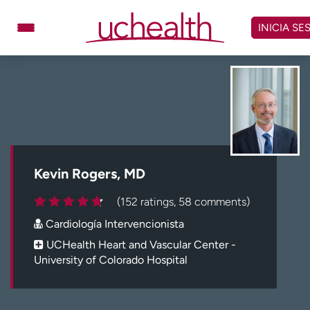
Omitir
y
INICIA SE
ver
contenido
Médicos
Especialidades
Ubicaciones
Programar cita
Atención de urgencia
virtual
Kevin Rogers, MD
Facturación y precios
Remisiones
(152 ratings, 58 comments)
Dar
Carreras
Cardiología Intervencionista
Inicie sesión en My Health Connection
UCHealth Heart and Vascular Center -
University of Colorado Hospital
Acerca de UCHealth
Clases y eventos