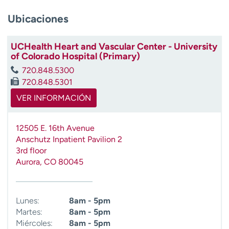
t
Ubicaciones
r
a
r
UCHealth Heart and Vascular Center - University
of Colorado Hospital (Primary)
720.848.5300
720.848.5301
VER INFORMACIÓN
12505 E. 16th Avenue
Anschutz Inpatient Pavilion 2
3rd floor
Aurora
,
CO
80045
Lunes:
8am - 5pm
Martes:
8am - 5pm
Miércoles:
8am - 5pm