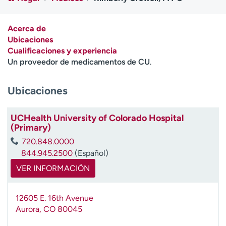
Ready. Set. CO.
Ensayos clínicos
Empleados
Profesionales
Acerca de
Atención a medios de
Asistencia financiera
Ubicaciones
comunicación
Cualificaciones y experiencia
Un proveedor de medicamentos de CU
.
Contáctenos
Noticias e historias
Ubicaciones
A
y
ú
UCHealth University of Colorado Hospital
d
(Primary)
a
720.848.0000
m
844.945.2500
(Español)
e
a
VER INFORMACIÓN
e
n
12605 E. 16th Avenue
c
Aurora
,
CO
80045
o
n