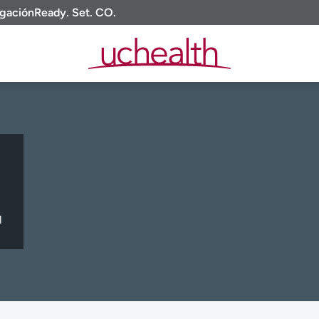
igación
Ready. Set. CO.
l