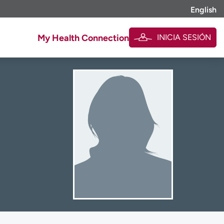
English
INICIA SESIÓN
My Health Connection