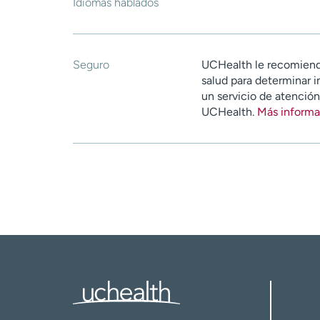
Idiomas hablados
Seguro
UCHealth le recomiend
salud para determinar i
un servicio de atenció
UCHealth.
Más informa