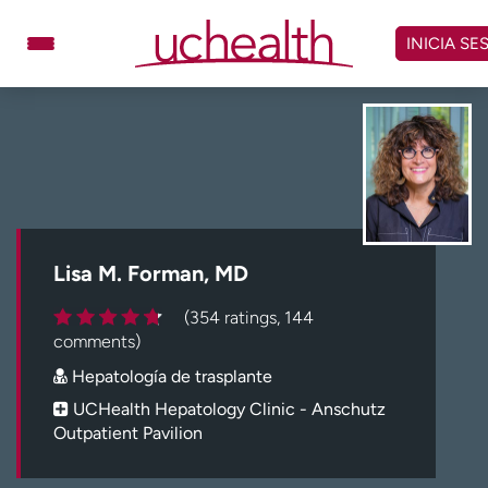
Omitir
y
INICIA SE
ver
contenido
Médicos
Especialidades
Ubicaciones
Programar cita
Atención de urgencia
virtual
Lisa M. Forman, MD
Facturación y precios
Remisiones
(354 ratings, 144
Dar
Carreras
comments)
Hepatología de trasplante
Inicie sesión en My Health Connection
UCHealth Hepatology Clinic - Anschutz
Outpatient Pavilion
Acerca de UCHealth
Clases y eventos