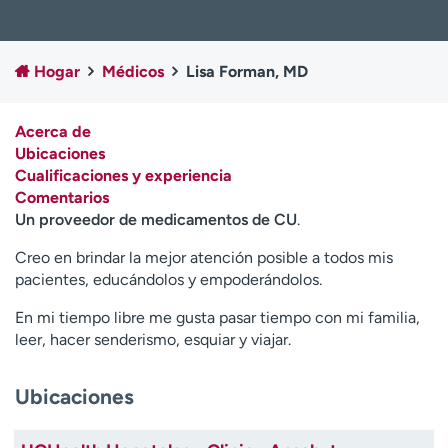
Ready. Set. CO.
Ensayos clínicos
Empleados
Profesionales
Hogar
Médicos
Lisa Forman, MD
Atención a medios de
Asistencia financiera
comunicación
Acerca de
Contáctenos
Noticias e historias
Ubicaciones
Cualificaciones y experiencia
A
Comentarios
y
Un proveedor de medicamentos de CU
.
ú
d
Creo en brindar la mejor atención posible a todos mis
a
pacientes, educándolos y empoderándolos.
m
e
En mi tiempo libre me gusta pasar tiempo con mi familia,
a
leer, hacer senderismo, esquiar y viajar.
e
n
Ubicaciones
c
o
n