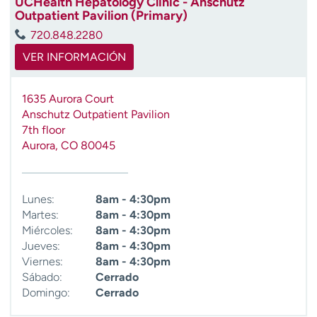
UCHealth Hepatology Clinic - Anschutz
t
Outpatient Pavilion (Primary)
r
720.848.2280
a
VER INFORMACIÓN
r
1635 Aurora Court
Anschutz Outpatient Pavilion
7th floor
Aurora
,
CO
80045
Lunes:
8am - 4:30pm
Martes:
8am - 4:30pm
Miércoles:
8am - 4:30pm
Jueves:
8am - 4:30pm
Viernes:
8am - 4:30pm
Sábado:
Cerrado
Domingo:
Cerrado