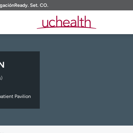
igación
Ready. Set. CO.
RN
s)
atient Pavilion