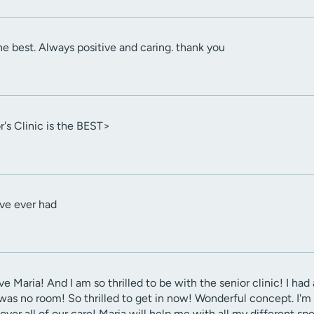
the best. Always positive and caring. thank you
's Clinic is the BEST>
ave ever had
ave Maria! And I am so thrilled to be with the senior clinic! I had
 was no room! So thrilled to get in now! Wonderful concept. I'm 
er all of our care! Maria will help me with all my different spe