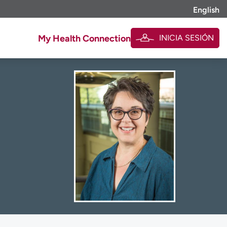
English
INICIA SESIÓN
My Health Connection