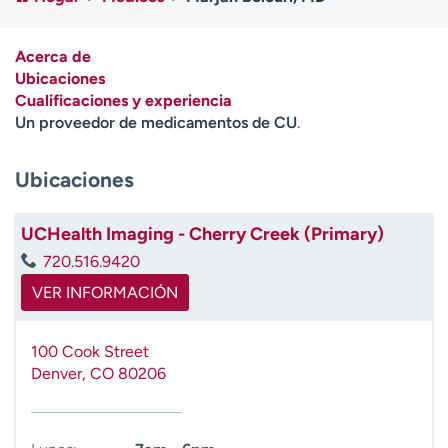
Ready. Set. CO.
Ensayos clínicos
Empleados
Profesionales
Acerca de
Atención a medios de
Asistencia financiera
Ubicaciones
comunicación
Cualificaciones y experiencia
Un proveedor de medicamentos de CU
.
Contáctenos
Noticias e historias
Ubicaciones
A
y
ú
UCHealth Imaging - Cherry Creek (Primary)
d
720.516.9420
a
m
VER INFORMACIÓN
e
a
100 Cook Street
e
Denver
,
CO
80206
n
c
o
n