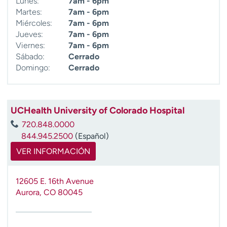
Lunes:
7am - 6pm
t
Martes:
7am - 6pm
r
Miércoles:
7am - 6pm
a
Jueves:
7am - 6pm
r
Viernes:
7am - 6pm
Sábado:
Cerrado
Domingo:
Cerrado
UCHealth University of Colorado Hospital
720.848.0000
844.945.2500
(Español)
VER INFORMACIÓN
12605 E. 16th Avenue
Aurora
,
CO
80045