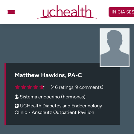
Omitir
y
INICIA SE
ver
contenido
Médicos
Especialidades
Ubicaciones
Programar cita
Atención de urgencia
virtual
Matthew Hawkins, PA-C
Facturación y precios
Remisiones
(46 ratings, 9 comments)
Dar
Carreras
Sistema endocrino (hormonas)
Inicie sesión en My Health Connection
UCHealth Diabetes and Endocrinology
Clinic - Anschutz Outpatient Pavilion
Acerca de UCHealth
Clases y eventos