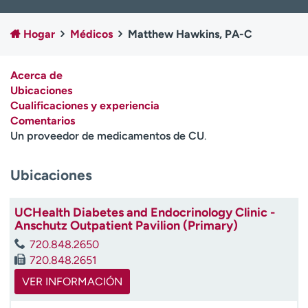
Ready. Set. CO.
Ensayos clínicos
Empleados
Profesionales
Hogar
Médicos
Matthew Hawkins, PA-C
Atención a medios de
Asistencia financiera
comunicación
Acerca de
Ubicaciones
Contáctenos
Noticias e historias
Cualificaciones y experiencia
Comentarios
A
Un proveedor de medicamentos de CU
.
y
ú
d
Ubicaciones
a
m
UCHealth Diabetes and Endocrinology Clinic -
e
Anschutz Outpatient Pavilion (Primary)
a
e
720.848.2650
n
720.848.2651
c
VER INFORMACIÓN
o
n