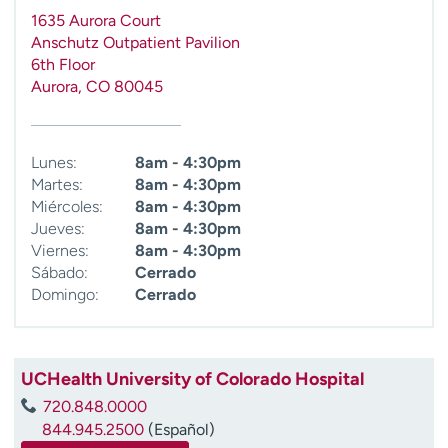
t
1635 Aurora Court
r
Anschutz Outpatient Pavilion
a
6th Floor
r
Aurora
,
CO
80045
Lunes:
8am - 4:30pm
Martes:
8am - 4:30pm
Miércoles:
8am - 4:30pm
Jueves:
8am - 4:30pm
Viernes:
8am - 4:30pm
Sábado:
Cerrado
Domingo:
Cerrado
UCHealth University of Colorado Hospital
720.848.0000
844.945.2500
(Español)