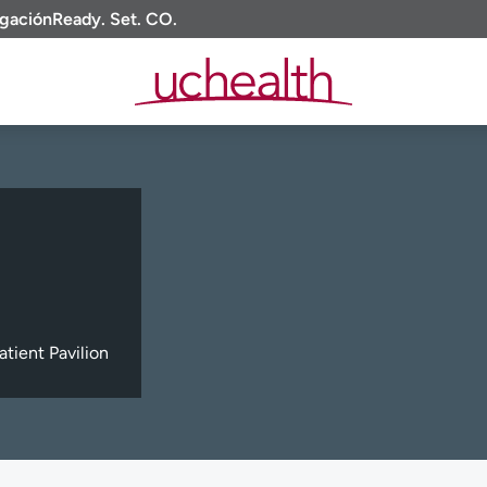
igación
Ready. Set. CO.
tient Pavilion