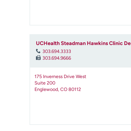
UCHealth Steadman Hawkins Clinic De
303.694.3333
303.694.9666
175 Inverness Drive West
Suite 200
Englewood
,
CO
80112