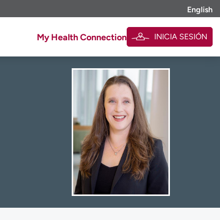
English
INICIA SESIÓN
My Health Connection