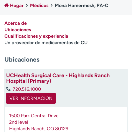
Ready. Set. CO.
Ensayos clínicos
Hogar
Médicos
Mona Hamermesh, PA-C
Empleados
Profesionales
Atención a medios de
Asistencia financiera
Acerca de
comunicación
Ubicaciones
Cualificaciones y experiencia
Contáctenos
Noticias e historias
Un proveedor de medicamentos de CU
.
A
Ubicaciones
y
ú
d
UCHealth Surgical Care - Highlands Ranch
a
Hospital (Primary)
m
720.516.1000
e
a
VER INFORMACIÓN
e
n
1500 Park Central Drive
c
2nd level
o
Highlands Ranch
,
CO
80129
n