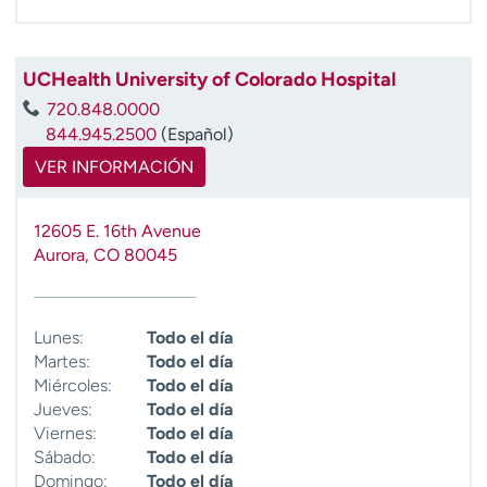
t
r
a
UCHealth University of Colorado Hospital
r
720.848.0000
844.945.2500
(Español)
VER INFORMACIÓN
12605 E. 16th Avenue
Aurora
,
CO
80045
Lunes:
Todo el día
Martes:
Todo el día
Miércoles:
Todo el día
Jueves:
Todo el día
Viernes:
Todo el día
Sábado:
Todo el día
Domingo:
Todo el día