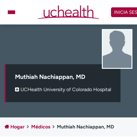
Omitir
y
INICIA SE
ver
contenido
Médicos
Especialidades
Ubicaciones
Programar cita
Atención de urgencia
virtual
Muthiah Nachiappan, MD
Facturación y precios
Remisiones
UCHealth University of Colorado Hospital
Dar
Carreras
Inicie sesión en My Health Connection
Hogar
Médicos
Muthiah Nachiappan, MD
Acerca de UCHealth
Clases y eventos