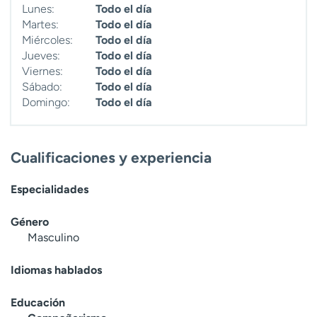
Lunes:
Todo el día
t
Martes:
Todo el día
r
Miércoles:
Todo el día
a
Jueves:
Todo el día
r
Viernes:
Todo el día
Sábado:
Todo el día
Domingo:
Todo el día
Cualificaciones y experiencia
Especialidades
Género
Masculino
Idiomas hablados
Educación