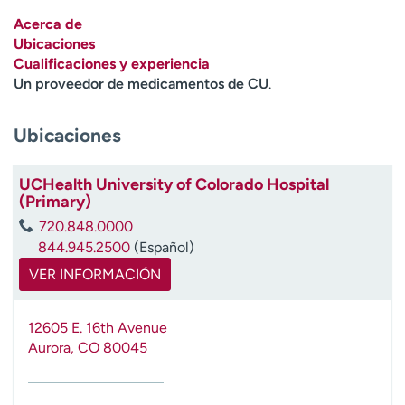
Ready. Set. CO.
Ensayos clínicos
Acerca de
Empleados
Profesionales
Ubicaciones
Cualificaciones y experiencia
Atención a medios de
Asistencia financiera
Un proveedor de medicamentos de CU
.
comunicación
Contáctenos
Noticias e historias
Ubicaciones
A
y
UCHealth University of Colorado Hospital
(Primary)
ú
d
720.848.0000
a
844.945.2500
(Español)
m
VER INFORMACIÓN
e
a
e
12605 E. 16th Avenue
n
Aurora
,
CO
80045
c
o
n