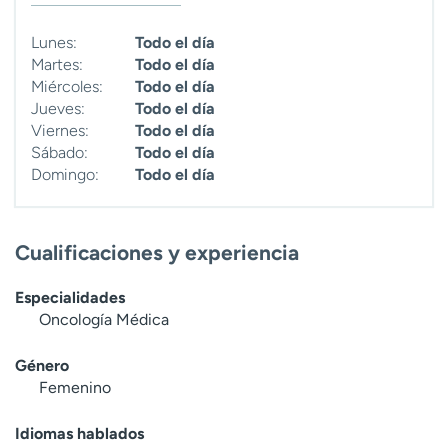
t
r
Lunes:
Todo el día
a
Martes:
Todo el día
r
Miércoles:
Todo el día
Jueves:
Todo el día
Viernes:
Todo el día
Sábado:
Todo el día
Domingo:
Todo el día
Cualificaciones y experiencia
Especialidades
Oncología Médica
Género
Femenino
Idiomas hablados