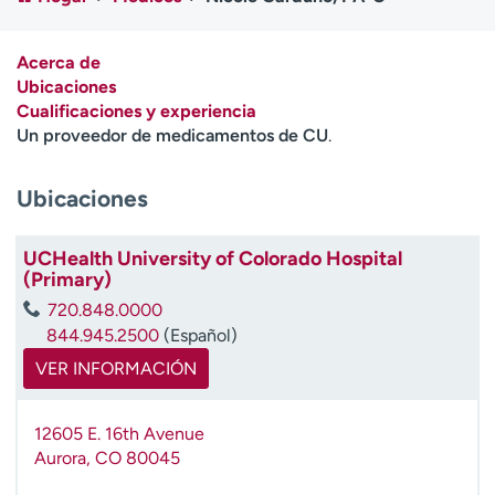
Ready. Set. CO.
Ensayos clínicos
Empleados
Profesionales
Acerca de
Atención a medios de
Asistencia financiera
Ubicaciones
comunicación
Cualificaciones y experiencia
Un proveedor de medicamentos de CU
.
Contáctenos
Noticias e historias
Ubicaciones
A
y
ú
UCHealth University of Colorado Hospital
d
(Primary)
a
720.848.0000
m
844.945.2500
(Español)
e
a
VER INFORMACIÓN
e
n
12605 E. 16th Avenue
c
Aurora
,
CO
80045
o
n