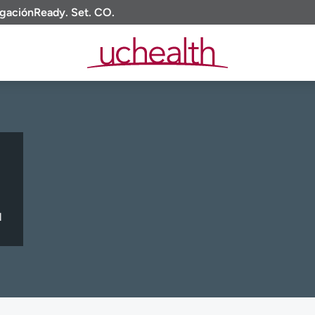
igación
Ready. Set. CO.
l