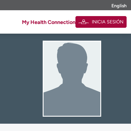
English
INICIA SESIÓN
My Health Connection