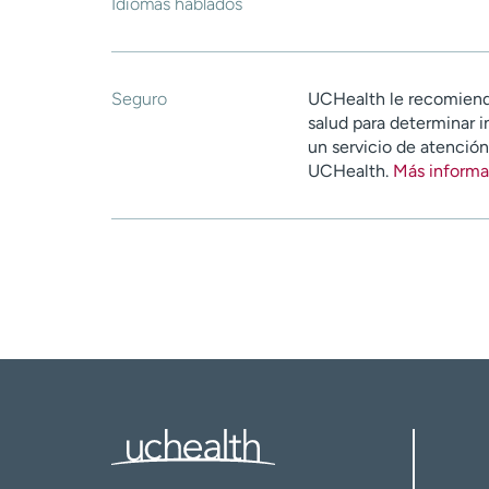
Idiomas hablados
Seguro
UCHealth le recomiend
salud para determinar i
un servicio de atenció
UCHealth.
Más informa