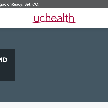
igación
Ready. Set. CO.
 MD
l