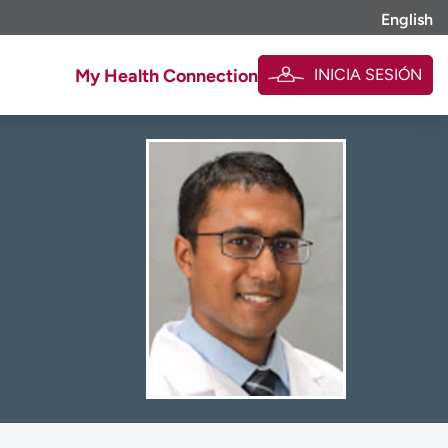
English
INICIA SESIÓN
My Health Connection