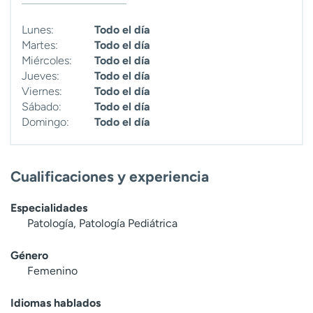
t
r
Lunes:
Todo el día
a
Martes:
Todo el día
r
Miércoles:
Todo el día
Jueves:
Todo el día
Viernes:
Todo el día
Sábado:
Todo el día
Domingo:
Todo el día
Cualificaciones y experiencia
Especialidades
Patología, Patología Pediátrica
Género
Femenino
Idiomas hablados