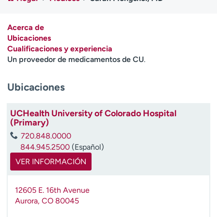
Ready. Set. CO.
Ensayos clínicos
Empleados
Profesionales
Acerca de
Atención a medios de
Asistencia financiera
Ubicaciones
comunicación
Cualificaciones y experiencia
Un proveedor de medicamentos de CU
.
Contáctenos
Noticias e historias
Ubicaciones
A
y
ú
UCHealth University of Colorado Hospital
d
(Primary)
a
720.848.0000
m
844.945.2500
(Español)
e
a
VER INFORMACIÓN
e
n
12605 E. 16th Avenue
c
Aurora
,
CO
80045
o
n