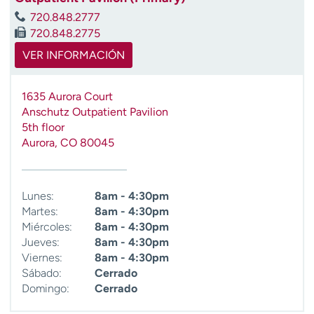
t
720.848.2777
r
720.848.2775
a
VER INFORMACIÓN
r
1635 Aurora Court
Anschutz Outpatient Pavilion
5th floor
Aurora
,
CO
80045
Lunes:
8am - 4:30pm
Martes:
8am - 4:30pm
Miércoles:
8am - 4:30pm
Jueves:
8am - 4:30pm
Viernes:
8am - 4:30pm
Sábado:
Cerrado
Domingo:
Cerrado