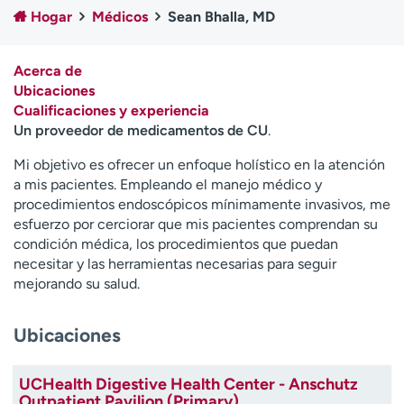
Ready. Set. CO.
Ensayos clínicos
Hogar
Médicos
Sean Bhalla, MD
Empleados
Profesionales
Atención a medios de
Asistencia financiera
Acerca de
comunicación
Ubicaciones
Cualificaciones y experiencia
Contáctenos
Noticias e historias
Un proveedor de medicamentos de CU
.
A
Mi objetivo es ofrecer un enfoque holístico en la atención
y
a mis pacientes. Empleando el manejo médico y
ú
procedimientos endoscópicos mínimamente invasivos, me
d
esfuerzo por cerciorar que mis pacientes comprendan su
a
condición médica, los procedimientos que puedan
m
necesitar y las herramientas necesarias para seguir
e
mejorando su salud.
a
e
Ubicaciones
n
c
o
UCHealth Digestive Health Center - Anschutz
n
Outpatient Pavilion (Primary)