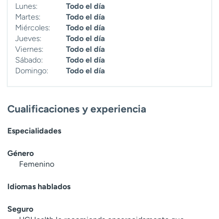
Lunes:
Todo el día
t
Martes:
Todo el día
r
Miércoles:
Todo el día
a
Jueves:
Todo el día
r
Viernes:
Todo el día
Sábado:
Todo el día
Domingo:
Todo el día
Cualificaciones y experiencia
Especialidades
Género
Femenino
Idiomas hablados
Seguro