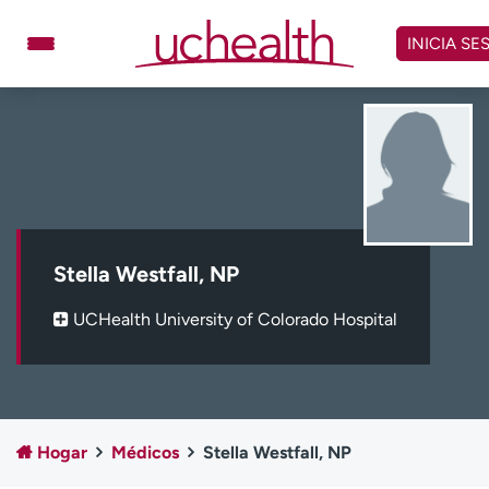
Omitir
y
INICIA SE
ver
contenido
Médicos
Especialidades
Ubicaciones
Programar cita
Atención de urgencia
virtual
Stella Westfall, NP
Facturación y precios
Remisiones
UCHealth University of Colorado Hospital
Dar
Carreras
Inicie sesión en My Health Connection
Hogar
Médicos
Stella Westfall, NP
Acerca de UCHealth
Clases y eventos