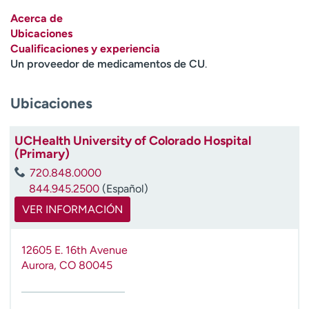
Ready. Set. CO.
Ensayos clínicos
Acerca de
Empleados
Profesionales
Ubicaciones
Cualificaciones y experiencia
Atención a medios de
Asistencia financiera
Un proveedor de medicamentos de CU
.
comunicación
Contáctenos
Noticias e historias
Ubicaciones
A
y
UCHealth University of Colorado Hospital
(Primary)
ú
d
720.848.0000
a
844.945.2500
(Español)
m
VER INFORMACIÓN
e
a
e
12605 E. 16th Avenue
n
Aurora
,
CO
80045
c
o
n