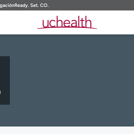
igación
Ready. Set. CO.
l