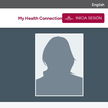
English
INICIA SESIÓN
My Health Connection