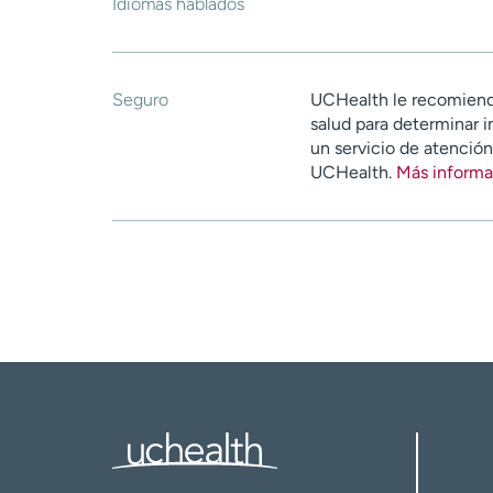
Idiomas hablados
Seguro
UCHealth le recomiend
salud para determinar i
un servicio de atenció
UCHealth.
Más informa