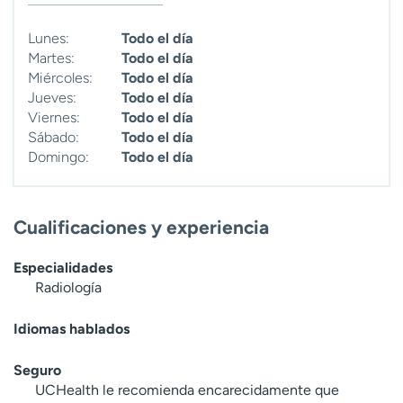
t
r
Lunes:
Todo el día
a
Martes:
Todo el día
r
Miércoles:
Todo el día
Jueves:
Todo el día
Viernes:
Todo el día
Sábado:
Todo el día
Domingo:
Todo el día
Cualificaciones y experiencia
Especialidades
Radiología
Idiomas hablados
Seguro
UCHealth le recomienda encarecidamente que