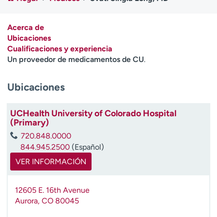
Ready. Set. CO.
Ensayos clínicos
Empleados
Profesionales
Acerca de
Atención a medios de
Asistencia financiera
Ubicaciones
comunicación
Cualificaciones y experiencia
Un proveedor de medicamentos de CU
.
Contáctenos
Noticias e historias
Ubicaciones
A
y
ú
UCHealth University of Colorado Hospital
d
(Primary)
a
720.848.0000
m
844.945.2500
(Español)
e
a
VER INFORMACIÓN
e
n
12605 E. 16th Avenue
c
Aurora
,
CO
80045
o
n