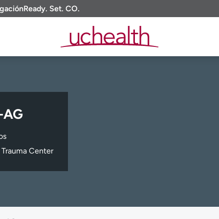
igación
Ready. Set. CO.
C-AG
os
s Trauma Center