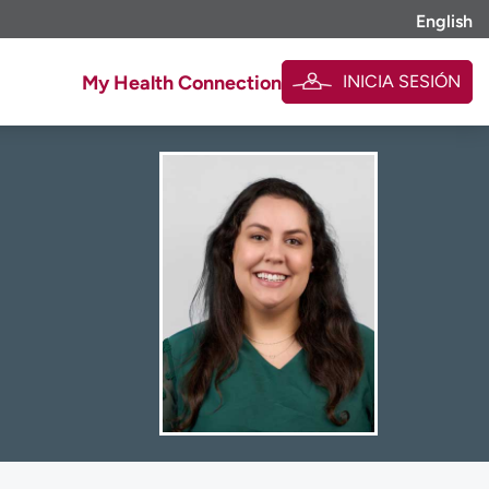
English
INICIA SESIÓN
My Health Connection