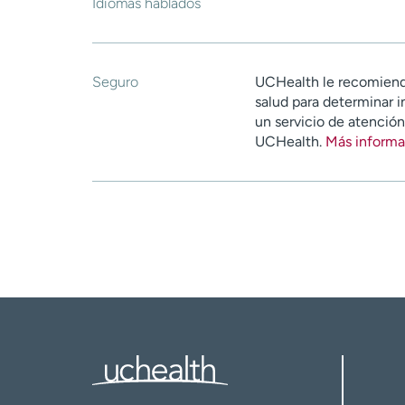
Idiomas hablados
Seguro
UCHealth le recomiend
salud para determinar i
un servicio de atenció
UCHealth.
Más informa