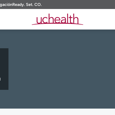
igación
Ready. Set. CO.
l