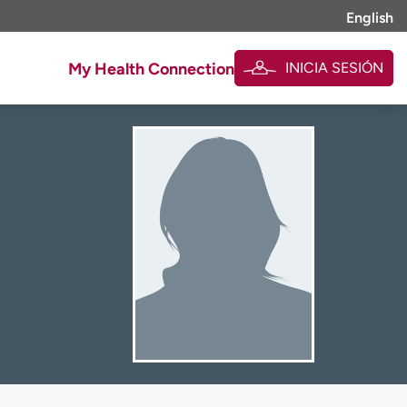
English
INICIA SESIÓN
My Health Connection