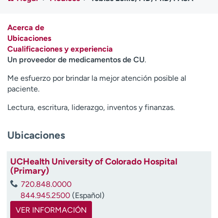
Ready. Set. CO.
Ensayos clínicos
Empleados
Profesionales
Acerca de
Atención a medios de
Asistencia financiera
Ubicaciones
comunicación
Cualificaciones y experiencia
Un proveedor de medicamentos de CU
.
Contáctenos
Noticias e historias
Me esfuerzo por brindar la mejor atención posible al
A
paciente.
y
Lectura, escritura, liderazgo, inventos y finanzas.
ú
d
a
Ubicaciones
m
e
UCHealth University of Colorado Hospital
a
(Primary)
e
n
720.848.0000
c
844.945.2500
(Español)
o
VER INFORMACIÓN
n