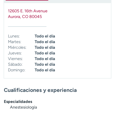
t
r
12605 E. 16th Avenue
a
Aurora
,
CO
80045
r
Lunes:
Todo el día
Martes:
Todo el día
Miércoles:
Todo el día
Jueves:
Todo el día
Viernes:
Todo el día
Sábado:
Todo el día
Domingo:
Todo el día
Cualificaciones y experiencia
Especialidades
Anestesiología