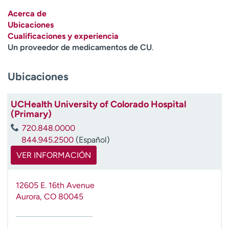
Ready. Set. CO.
Ensayos clínicos
Acerca de
Empleados
Profesionales
Ubicaciones
Cualificaciones y experiencia
Atención a medios de
Asistencia financiera
Un proveedor de medicamentos de CU
.
comunicación
Contáctenos
Noticias e historias
Ubicaciones
A
y
UCHealth University of Colorado Hospital
(Primary)
ú
d
720.848.0000
a
844.945.2500
(Español)
m
VER INFORMACIÓN
e
a
e
12605 E. 16th Avenue
n
Aurora
,
CO
80045
c
o
n