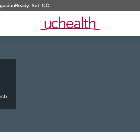
igación
Ready. Set. CO.
nch