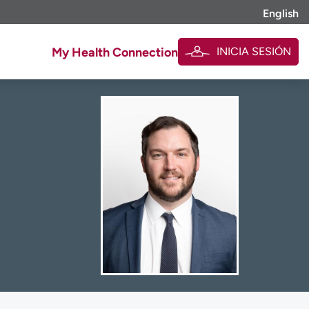
English
INICIA SESIÓN
My Health Connection