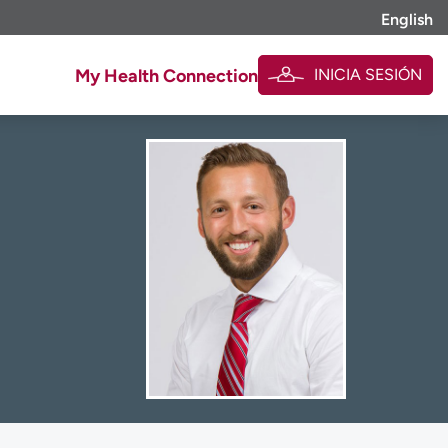
English
INICIA SESIÓN
My Health Connection