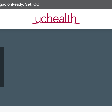
igación
Ready. Set. CO.