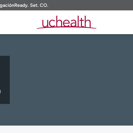
igación
Ready. Set. CO.
l