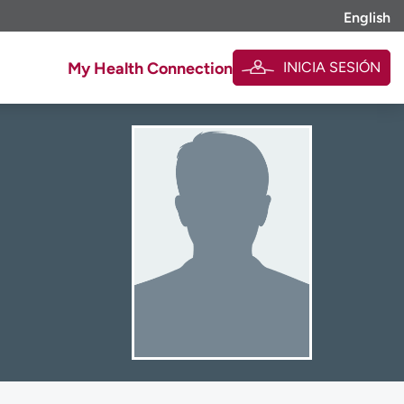
English
INICIA SESIÓN
My Health Connection