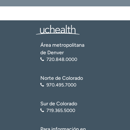
salud cardíaca –
https://www.ncbi.nlm.nih.gov/books/NBK553078/
Centro Nacional de Información Biotecnológica (NCBI):
Biblioteca Nacional de Medicina. Examen cardíaco –
https://www.ncbi.nlm.nih.gov/books/NBK553078/
Instituto Nacional del Corazón, los Pulmones y la Sangre
Área metropolitana
(NHLBI, por sus siglas en inglés). Pruebas cardíacas –
de Denver
https://www.nhlbi.nih.gov/health/heart-tests
720.848.0000
Norte de Colorado
970.495.7000
Sur de Colorado
719.365.5000
Para información en