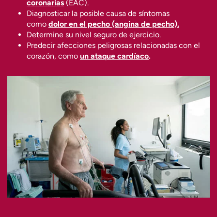
coronarias
(EAC).
Diagnosticar la posible causa de síntomas
como
dolor en el pecho (angina de pecho).
Determine su nivel seguro de ejercicio.
Predecir afecciones peligrosas relacionadas con el
corazón, como
un ataque cardíaco
.