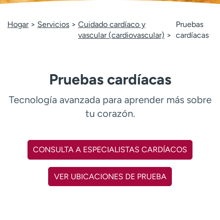
Ready. Set. CO.
Ensayos clínicos
Empleados
Profesionales
Hogar
Servicios
Cuidado cardíaco y
Pruebas
vascular (cardiovascular)
cardíacas
Atención a medios de
Asistencia financiera
comunicación
Contáctenos
Noticias e historias
Pruebas cardíacas
A
y
Tecnología avanzada para aprender más sobre
ú
tu corazón.
d
a
m
CONSULTA A ESPECIALISTAS CARDÍACOS
e
a
e
VER UBICACIONES DE PRUEBA
n
c
o
n