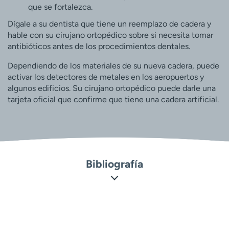
que se fortalezca.
Dígale a su dentista que tiene un reemplazo de cadera y
hable con su cirujano ortopédico sobre si necesita tomar
antibióticos antes de los procedimientos dentales.
Dependiendo de los materiales de su nueva cadera, puede
activar los detectores de metales en los aeropuertos y
algunos edificios. Su cirujano ortopédico puede darle una
tarjeta oficial que confirme que tiene una cadera artificial.
Bibliografía
Orthoinfo: Academia Americana de Cirujanos Ortopédicos.
Reemplazo total de cadera –
https://orthoinfo.aaos.org/en/treatment/total-hip-
replacement/