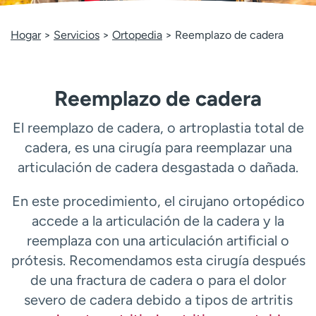
Ready. Set. CO.
Ensayos clínicos
Empleados
Profesionales
Hogar
Servicios
Ortopedia
Reemplazo de cadera
Atención a medios de
Asistencia financiera
comunicación
Reemplazo de cadera
Contáctenos
Noticias e historias
A
El reemplazo de cadera, o artroplastia total de
y
cadera, es una cirugía para reemplazar una
ú
articulación de cadera desgastada o dañada.
d
a
En este procedimiento, el cirujano ortopédico
m
e
accede a la articulación de la cadera y la
a
reemplaza con una articulación artificial o
e
prótesis. Recomendamos esta cirugía después
n
de una fractura de cadera o para el dolor
c
o
severo de cadera debido a tipos de artritis
n