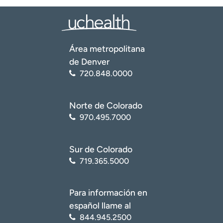
Instituto Nacional de Artritis y Enfermedades
Musculoesqueléticas y de la Piel (NIAMS, por sus siglas en
inglés). Reemplazos de cadera: qué esperar y cómo
Área metropolitana
prepararse -
https://www.niams.nih.gov/health-
topics/hip-replacement-surgery
de Denver
720.848.0000
MedlinePlus: Biblioteca Nacional de Medicina. Cirugía de
reemplazo de cadera, artroplastia de cadera
-
https://medlineplus.gov/hipreplacement.html
Norte de Colorado
970.495.7000
Sur de Colorado
719.365.5000
Para información en
español llame al
844.945.2500