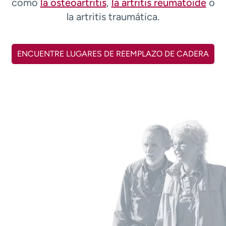
como
la osteoartritis
,
la artritis reumatoide
o
t
la artritis traumática.
r
a
r
ENCUENTRE LUGARES DE REEMPLAZO DE CADERA