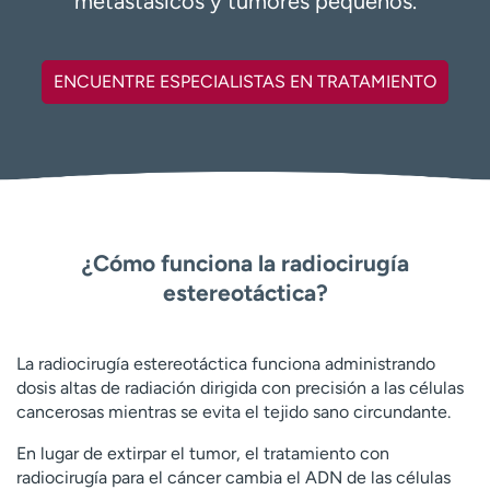
metastásicos y tumores pequeños.
t
r
a
ENCUENTRE ESPECIALISTAS EN TRATAMIENTO
r
¿Cómo funciona la radiocirugía
estereotáctica?
La radiocirugía estereotáctica funciona administrando
dosis altas de radiación dirigida con precisión a las células
cancerosas mientras se evita el tejido sano circundante.
En lugar de extirpar el tumor, el tratamiento con
radiocirugía para el cáncer cambia el ADN de las células