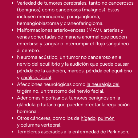
Variedad de
tumores cerebrales
, tanto no cancerosos
(benignos) como cancerosos (malignos). Estos
incluyen meningioma, paraganglioma,
hemangioblastoma y craneofaringioma.
Malformaciones arteriovenosas (MAV), arterias y
venas conectadas de manera anormal que pueden
enredarse y sangrar o interrumpir el flujo sanguíneo
al cerebro.
Neuroma acústico, un tumor no canceroso en el
nervio del equilibrio y la audición que puede causar
pérdida de la audición
,
mareos
, pérdida del equilibrio
y
parálisis facial
.
Afecciones neurológicas como
la neuralgia del
trigémino
, un trastorno del nervio facial.
Adenomas hipofisarios
, tumores benignos en la
glándula pituitaria que pueden afectar la regulación
hormonal.
Otros cánceres, como los de
hígado
,
pulmón
y
columna vertebral
.
Temblores asociados a la enfermedad de Parkinson
.