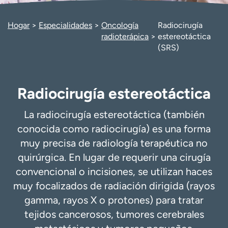
Ready. Set. CO.
Ensayos clínicos
Empleados
Profesionales
Hogar
Especialidades
Oncología
Radiocirugía
radioterápica
estereotáctica
Atención a medios de
Asistencia financiera
(SRS)
comunicación
Contáctenos
Noticias e historias
Radiocirugía estereotáctica
A
y
ú
La radiocirugía estereotáctica (también
d
conocida como radiocirugía) es una forma
a
muy precisa de radiología terapéutica no
m
quirúrgica. En lugar de requerir una cirugía
e
a
convencional o incisiones, se utilizan haces
e
muy focalizados de radiación dirigida (rayos
n
gamma, rayos X o protones) para tratar
c
tejidos cancerosos, tumores cerebrales
o
n