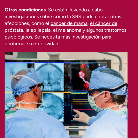
Otras condiciones.
Se están llevando a cabo
investigaciones sobre cómo la SRS podría tratar otras
afecciones, como el
cáncer de mama
,
el cáncer de
próstata
,
la epilepsia
,
el melanoma
y algunos trastornos
psicológicos. Se necesita más investigación para
confirmar su efectividad.