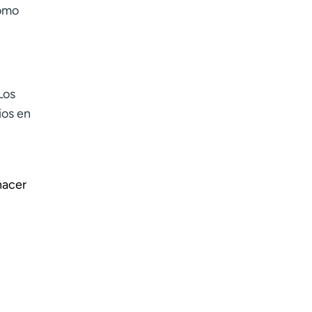
como
Los
ios en
hacer