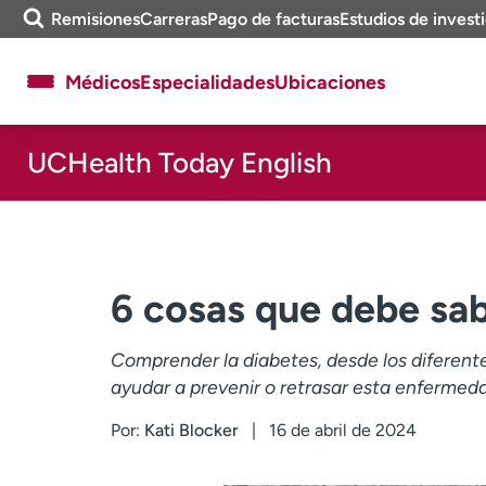
Omitir
a
Remisiones
Carreras
Pago de facturas
Estudios de invest
y
m
ver
e
Médicos
Especialidades
Ubicaciones
contenido
a
e
n
UCHealth Today English
c
Acerca de UCHealth
Clases y eventos
o
Ready. Set. CO.
Ensayos clínicos
n
t
Empleados
Profesionales
r
a
Atención a medios de
Asistencia financiera
6 cosas que debe sab
r
comunicación
Contáctenos
Noticias e historias
Comprender la diabetes, desde los diferentes
ayudar a prevenir o retrasar esta enfermed
Por:
Kati Blocker
16 de abril de 2024