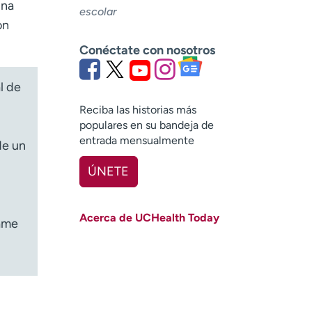
una
escolar
on
Conéctate con nosotros
l de
Reciba las historias más
populares en su bandeja de
entrada mensualmente
de un
ÚNETE
Nombre
(Obligatorio)
Acerca de UCHealth Today
lame
Apellido
(Obligatorio)
Correo electrónico
(obligatorio)
Código postal
(obligatorio)