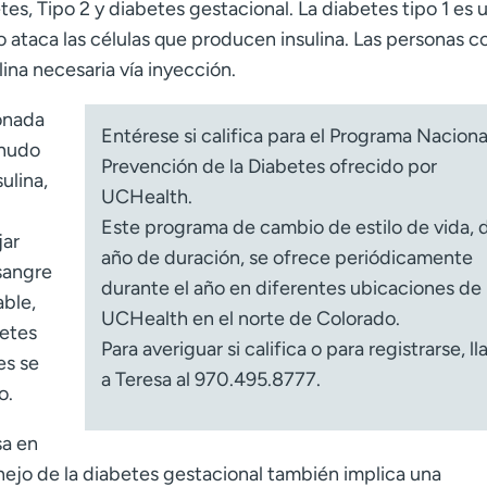
etes, Tipo 2 y diabetes gestacional. La diabetes tipo 1 es 
ataca las células que producen insulina. Las personas c
lina necesaria vía inyección.
ionada
Entérese si califica para el Programa Naciona
enudo
Prevención de la Diabetes ofrecido por
ulina,
UCHealth.
Este programa de cambio de estilo de vida, 
jar
año de duración, se ofrece periódicamente
sangre
durante el año en diferentes ubicaciones de
able,
UCHealth en el norte de Colorado.
betes
Para averiguar si califica o para registrarse, l
es se
a Teresa al 970.495.8777.
o.
sa en
nejo de la diabetes gestacional también implica una