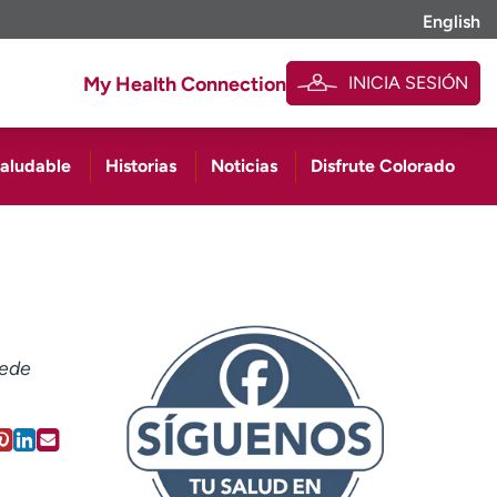
English
INICIA SESIÓN
My Health Connection
saludable
Historias
Noticias
Disfrute Colorado
uede