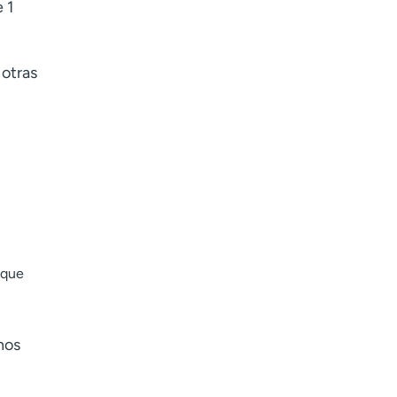
 1
 otras
 que
nos