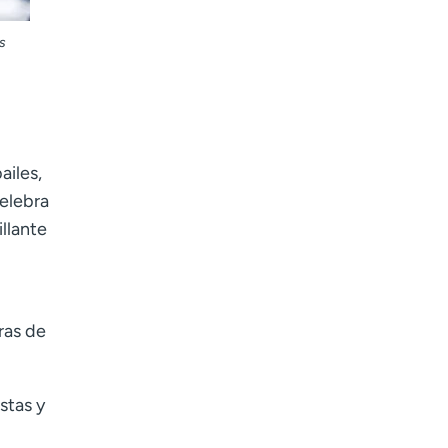
s
ailes,
celebra
llante
ras de
stas y