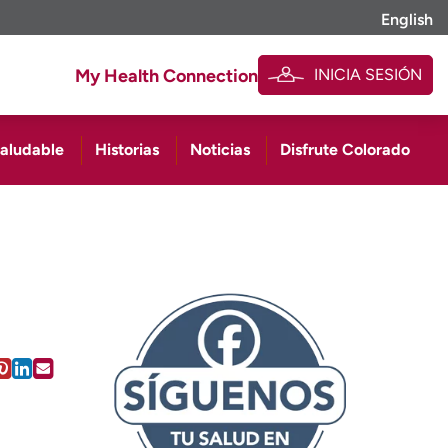
English
INICIA SESIÓN
My Health Connection
saludable
Historias
Noticias
Disfrute Colorado