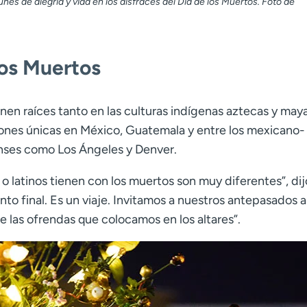
unes de alegría y vida en los disfraces del Día de los Muertos. Foto de
los Muertos
enen raíces tanto en las culturas indígenas aztecas y may
iones únicas en México, Guatemala y entre los mexicano-
ses como Los Ángeles y Denver.
o latinos tienen con los muertos son muy diferentes”, dij
 final. Es un viaje. Invitamos a nuestros antepasados ​​a
e las ofrendas que colocamos en los altares”.