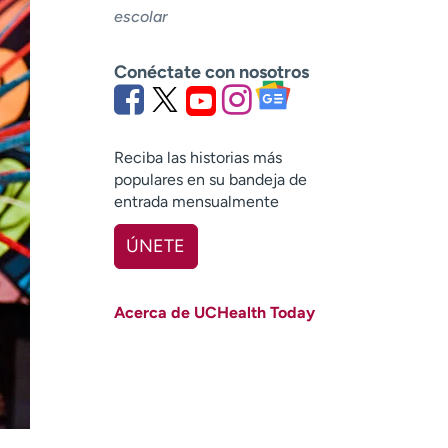
escolar
Conéctate con nosotros
Reciba las historias más
populares en su bandeja de
entrada mensualmente
ÚNETE
Nombre
(Obligatorio)
Acerca de UCHealth Today
Apellido
(Obligatorio)
Correo electrónico
(obligatorio)
Código postal
(obligatorio)