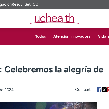
igación
Ready. Set. CO.
Todos
Atención innovadora
Vida 
: Celebremos la alegría de
de 2024