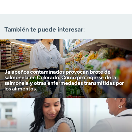
Apellido
(Obligatorio)
Correo electrónico
(obligatorio)
También te puede interesar:
Código postal
(obligatorio)
Descargo de responsabilidad por edad
Tengo más de 18 años
(Obligatorio)
Quiero recibir noticias de salud en:
Quiero recibir noticias de salud en:
Jalapeños contaminados provocan brote de
salmonela en Colorado. Cómo protegerse de la
salmonela y otras enfermedades transmitidas por
los alimentos.