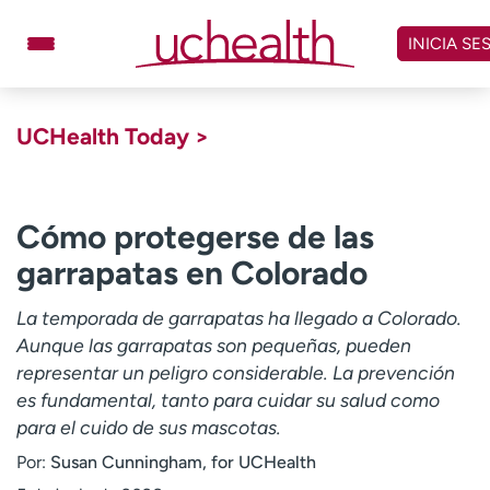
Omitir
y
INICIA SE
ver
contenido
Médicos
Especialidades
UCHealth Today >
Ubicaciones
Programar cita
Atención de urgencia
virtual
Cómo protegerse de las
garrapatas en Colorado
Facturación y precios
Remisiones
La temporada de garrapatas ha llegado a Colorado.
Dar
Carreras
Aunque las garrapatas son pequeñas, pueden
representar un peligro considerable. La prevención
Inicie sesión en My Health Connection
es fundamental, tanto para cuidar su salud como
para el cuido de sus mascotas.
Acerca de UCHealth
Clases y eventos
Por:
Susan Cunningham, for UCHealth