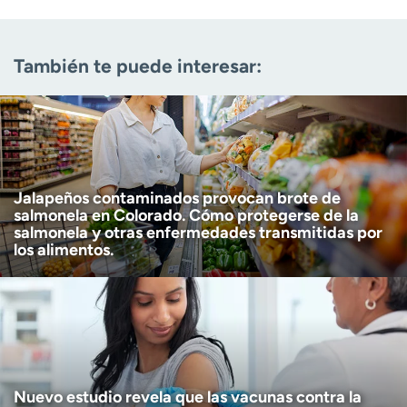
Correo electrónico
(obligatorio)
También te puede interesar:
Código postal
(obligatorio)
Descargo de responsabilidad por edad
Tengo más de 18 años
(Obligatorio)
Quiero recibir noticias de salud en:
Quiero recibir noticias de salud en:
Jalapeños contaminados provocan brote de
salmonela en Colorado. Cómo protegerse de la
salmonela y otras enfermedades transmitidas por
los alimentos.
Nuevo estudio revela que las vacunas contra la