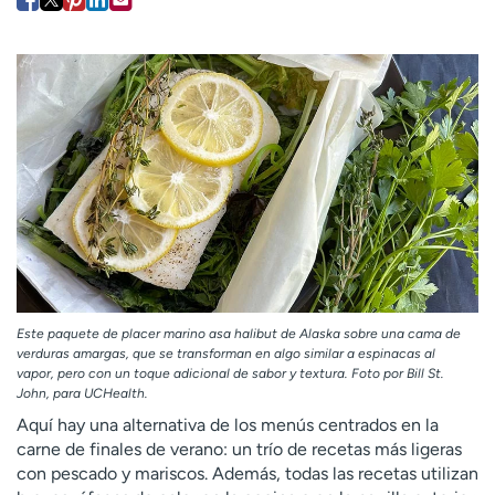
Ready. Set. CO.
Ensayos clínicos
Empleados
Profesionales
Atención a medios de
Asistencia financiera
comunicación
Contáctenos
Noticias e historias
A
y
ú
d
a
m
Este paquete de placer marino asa halibut de Alaska sobre una cama de
e
verduras amargas, que se transforman en algo similar a espinacas al
a
vapor, pero con un toque adicional de sabor y textura. Foto por Bill St.
e
John, para UCHealth.
n
Aquí hay una alternativa de los menús centrados en la
c
carne de finales de verano: un trío de recetas más ligeras
o
con pescado y mariscos. Además, todas las recetas utilizan
n