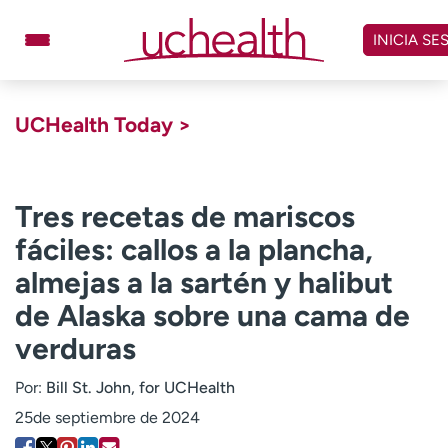
Omitir
y
INICIA SE
ver
contenido
Médicos
Especialidades
UCHealth Today >
Ubicaciones
Programar cita
Atención de urgencia
virtual
Tres recetas de mariscos
fáciles: callos a la plancha,
Facturación y precios
Remisiones
almejas a la sartén y halibut
Dar
Carreras
de Alaska sobre una cama de
verduras
Inicie sesión en My Health Connection
Por:
Bill St. John, for UCHealth
25de septiembre de 2024
Acerca de UCHealth
Clases y eventos