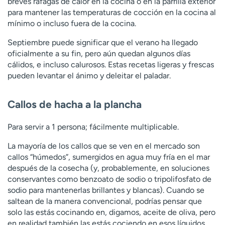
breves ráfagas de calor en la cocina o en la parrilla exterior
t
para mantener las temperaturas de cocción en la cocina al
r
mínimo o incluso fuera de la cocina.
a
r
Septiembre puede significar que el verano ha llegado
oficialmente a su fin, pero aún quedan algunos días
cálidos, e incluso calurosos. Estas recetas ligeras y frescas
pueden levantar el ánimo y deleitar el paladar.
Callos de hacha a la plancha
Para servir a 1 persona; fácilmente multiplicable.
La mayoría de los callos que se ven en el mercado son
callos “húmedos”, sumergidos en agua muy fría en el mar
después de la cosecha (y, probablemente, en soluciones
conservantes como benzoato de sodio o tripolifosfato de
sodio para mantenerlas brillantes y blancas). Cuando se
saltean de la manera convencional, podrías pensar que
solo las estás cocinando en, digamos, aceite de oliva, pero
en realidad también las estás cociendo en esos líquidos.