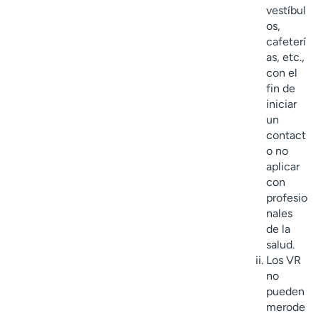
vestíbul
os,
cafeterí
as, etc.,
con el
fin de
iniciar
un
contact
o no
aplicar
con
profesio
nales
de la
salud.
Los VR
no
pueden
merode