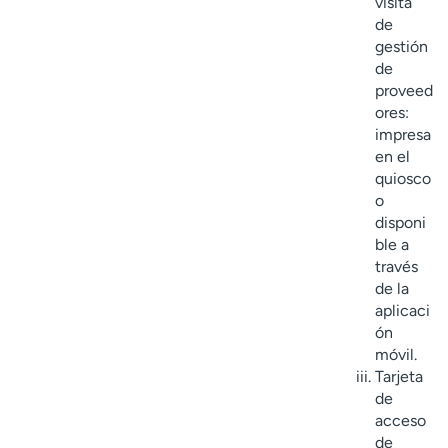
visita
de
gestión
de
proveed
ores:
impresa
en el
quiosco
o
disponi
ble a
través
de la
aplicaci
ón
móvil.
Tarjeta
de
acceso
de