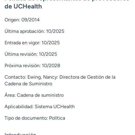
Ready. Set. CO.
Ensayos clínicos
de UCHealth
Empleados
Profesionales
Origen: 09/2014
Atención a medios de
Asistencia financiera
comunicación
Última aprobación: 10/2025
Contáctenos
Noticias e historias
Entrada en vigor: 10/2025
A
Última revisión: 10/2025
y
Próxima revisión: 10/2028
ú
d
Contacto:
Ewing, Nancy: Directora de Gestión de la
a
Cadena de Suministro
m
e
Área:
Cadena de suministro
a
Aplicabilidad:
Sistema UCHealth
e
n
Tipo de documento: Política
c
o
n