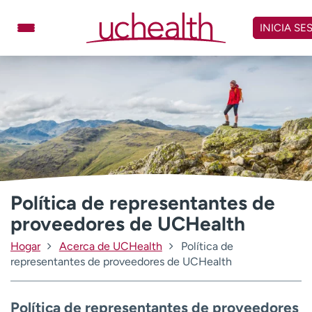
Omitir
y
INICIA SE
ver
contenido
Médicos
Especialidades
Ubicaciones
Programar cita
Atención de urgencia
virtual
Facturación y precios
Remisiones
Política de representantes de
Dar
Carreras
proveedores de UCHealth
Inicie sesión en My Health Connection
Hogar
Acerca de UCHealth
Política de
representantes de proveedores de UCHealth
Acerca de UCHealth
Clases y eventos
Política de representantes de proveedores