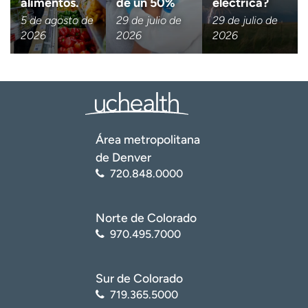
alimentos.
de un 50%
eléctrica?
Descargo de responsabilidad 
Tengo más de 18 años
5 de agosto de
29 de julio de
29 de julio de
2026
2026
2026
Quiero recibir noticias de salu
Quiero recibir noticias de salud en:
Área metropolitana
de Denver
720.848.0000
Norte de Colorado
970.495.7000
Sur de Colorado
719.365.5000