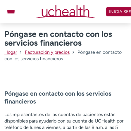
Omitir
y
INICIA SE
ver
contenido
Póngase en contacto con los
Médicos
Especialidades
servicios financieros
Ubicaciones
Programar cita
Hogar
Facturación y precios
Póngase en contacto
Atención de urgencia
con los servicios financieros
virtual
Facturación y precios
Remisiones
Dar
Carreras
Póngase en contacto con los servicios
financieros
Inicie sesión en My Health Connection
Los representantes de las cuentas de pacientes están
disponibles para ayudarlo con su cuenta de UCHealth por
Acerca de UCHealth
Clases y eventos
teléfono de lunes a viernes, a partir de las 8 a.m. a las 5