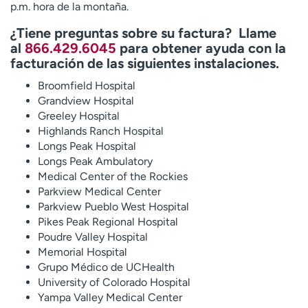
Ready. Set. CO.
Ensayos clínicos
p.m. hora de la montaña.
Empleados
Profesionales
¿Tiene preguntas sobre su factura? Llame
al
866.429.6045
para obtener ayuda con la
Atención a medios de
Asistencia financiera
facturación de las siguientes instalaciones.
comunicación
Broomfield Hospital
Contáctenos
Noticias e historias
Grandview Hospital
Greeley Hospital
A
Highlands Ranch Hospital
y
Longs Peak Hospital
ú
Longs Peak Ambulatory
d
Medical Center of the Rockies
a
Parkview Medical Center
m
Parkview Pueblo West Hospital
e
Pikes Peak Regional Hospital
a
Poudre Valley Hospital
e
Memorial Hospital
n
Grupo Médico de UCHealth
c
University of Colorado Hospital
o
Yampa Valley Medical Center
n