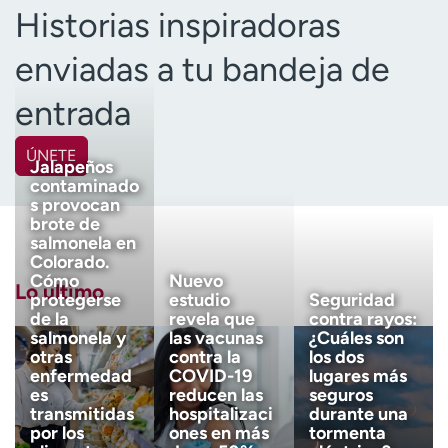
Historias inspiradoras
enviadas a tu bandeja de
entrada
ÚNETE
Jalapeños
contaminado
Nombre
(Obligatorio)
s provocan
brote de
salmonela en
Apellido
(Obligatorio)
Colorado.
Cómo
Nuevo
Lo último
protegerse
estudio
Seguridad
de la
revela que
contra rayos:
Correo electrónico
(obligatorio)
salmonela y
las vacunas
¿Cuáles son
otras
contra la
los dos
enfermedad
COVID-19
lugares más
es
reducen las
seguros
Código postal
(obligatorio)
transmitidas
hospitalizaci
durante una
por los
ones en más
tormenta