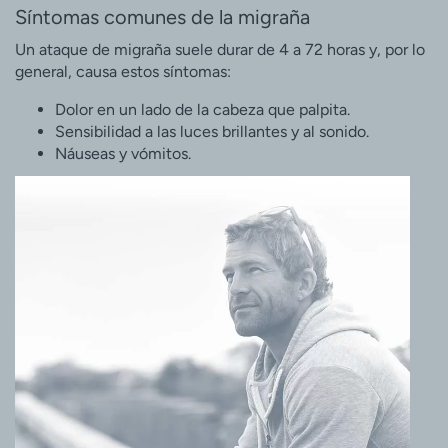
Síntomas comunes de la migraña
Un ataque de migraña suele durar de 4 a 72 horas y, por lo
general, causa estos síntomas:
Dolor en un lado de la cabeza que palpita.
Sensibilidad a las luces brillantes y al sonido.
Náuseas y vómitos.