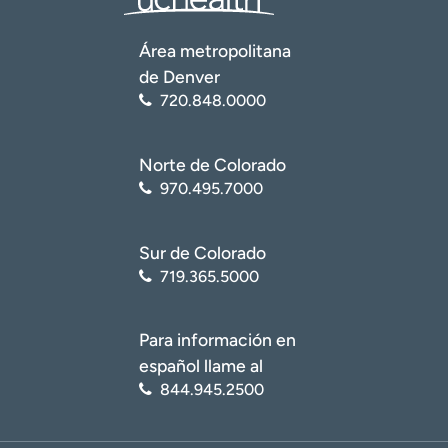
(CDC). Migraña aguda (
https://www.cdc.gov/acute-
pain/migraine/index.html
)
Área metropolitana
Academia Americana de Oftalmología. ¿Qué es la
de Denver
migraña? (
https://www.aao.org/eye-
720.848.0000
health/diseases/what-is-migraine
)
Norte de Colorado
970.495.7000
Sur de Colorado
719.365.5000
Para información en
español llame al
844.945.2500