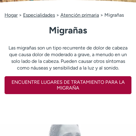
Ready. Set. CO.
Ensayos clínicos
Empleados
Profesionales
Hogar
Especialidades
Atención primaria
Migrañas
Atención a medios de
Asistencia financiera
Migrañas
comunicación
Contáctenos
Noticias e historias
Las migrañas son un tipo recurrente de dolor de cabeza
A
que causa dolor de moderado a grave, a menudo en un
y
solo lado de la cabeza. Pueden causar otros síntomas
ú
como náuseas y sensibilidad a la luz y al sonido.
d
a
ENCUENTRE LUGARES DE TRATAMIENTO PARA LA
m
MIGRAÑA
e
a
e
n
c
o
n