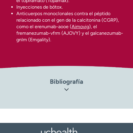
el topiramato (Topamax).
Inyecciones de bótox.
Anticuerpos monoclonales contra el péptido
relacionado con el gen de la calcitonina (CGRP),
como el erenumab-aooe (
Aimovig
), el
fremanezumab-vfrm (AJOVY) y el galcanezumab-
gnlm (Emgality).
Bibliografía
Instituto Nacional de Trastornos Neurológicos y
Accidentes Cerebrovasculares (NINDS, por sus siglas en
inglés). Migraña (
https://www.ninds.nih.gov/health-
information/disorders/migraine
)
Centro para el Control y la Prevención de Enfermedades