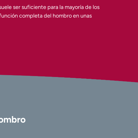
uele ser suficiente para la mayoría de los
 función completa del hombro en unas
hombro