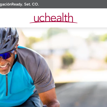
igación
Ready. Set. CO.