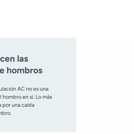
cen las
de hombros
culación AC no es una
el hombro en sí. Lo más
 por una caída
mbro.