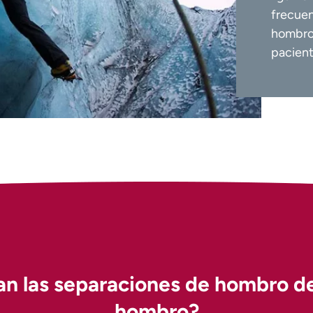
frecuen
hombro 
pacient
an las separaciones de hombro de
hombro?