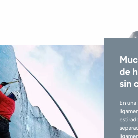
Muc
de h
sin 
En una 
ligamen
estirad
separac
ligamen