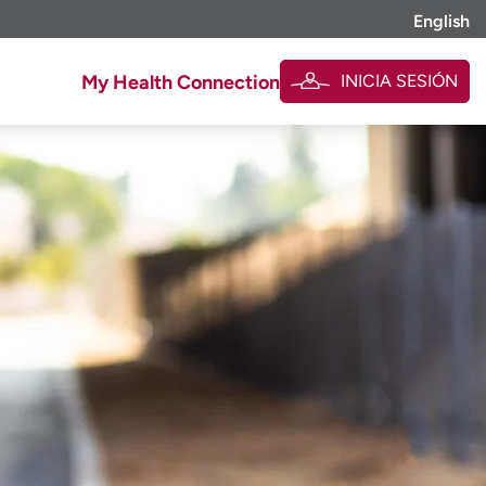
English
INICIA SESIÓN
My Health Connection