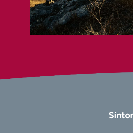
Sínto