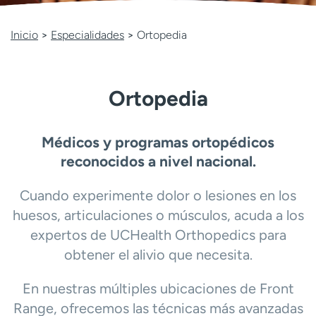
Ready. Set. CO.
Ensayos clínicos
Empleados
Profesionales
Inicio
>
Especialidades
>
Ortopedia
Atención a medios de
Asistencia financiera
comunicación
Ortopedia
Contáctenos
Noticias e historias
A
Médicos y programas ortopédicos
y
ú
reconocidos a nivel nacional.
d
a
Cuando experimente dolor o lesiones en los
m
huesos, articulaciones o músculos, acuda a los
e
expertos de UCHealth Orthopedics para
a
e
obtener el alivio que necesita.
n
c
En nuestras múltiples ubicaciones de Front
o
Range, ofrecemos las técnicas más avanzadas
n