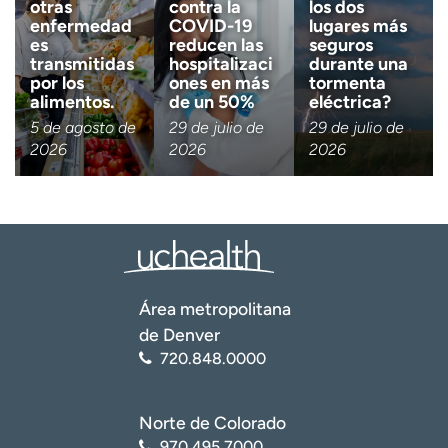
otras
contra la
los dos
enfermedad
COVID-19
lugares más
es
reducen las
seguros
transmitidas
hospitalizaci
durante una
por los
ones en más
tormenta
alimentos.
de un 50%
eléctrica?
5 de agosto de
29 de julio de
29 de julio de
2026
2026
2026
Área metropolitana
de Denver
720.848.0000
Norte de Colorado
970.495.7000